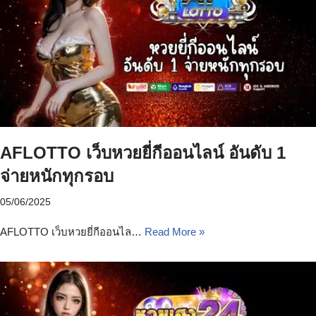
AFLOTTO เว็บหวยยี่กีออนไลน์ อันดับ 1
จ่ายหนักทุกรอบ
05/06/2025
AFLOTTO เว็บหวยยี่กีออนไล…
Read More »