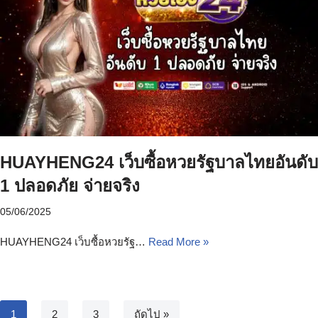
HUAYHENG24 เว็บซื้อหวยรัฐบาลไทยอันดับ
1 ปลอดภัย จ่ายจริง
05/06/2025
HUAYHENG24 เว็บซื้อหวยรัฐ…
Read More »
1
2
3
ถัดไป »