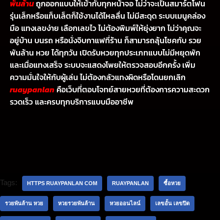
พันล้าน
ถูกออกแบบให้เข้ากับทุกหน้าจอ ไม่ว่าจะเป็นสมาร์ตโฟน
รุ่นเล็กหรือแท็บเล็ตก็ใช้งานได้ไหลลื่น ไม่มีสะดุด ระบบเมนูคล่อง
มือ แทงเลขง่าย เลือกเลขไว ไม่ต้องพิมพ์ให้ยุ่งยาก
ไม่ว่าคุณจะ
อยู่บ้าน บนรถ หรือนั่งจิบกาแฟที่ร้าน ก็สามารถลุ้นโชคกับ
รวย
พันล้าน หวย
ได้ทุกวัน เปิดรับหวยทุกประเภทแบบไม่มีหยุดพัก
และเมื่อแทงเสร็จ ระบบจะแสดงโพยให้ตรวจสอบอีกครั้ง เพิ่ม
ความมั่นใจให้กับผู้เล่น ไม่ต้องกลัวแทงผิดหรือโดนยกเลิก
ruaypanlan
คือเว็บที่ตอบโจทย์สายหวยที่ต้องการความสะดวก
รวดเร็ว และครบทุกบริการแบบมืออาชีพ
Tags:
HTTPS RUAYPANLAN COM
RUAYPANLAN
ซื้อหวย
รวยพันล้าน หวย
หวยรวยพันล้าน
หวยออนไลน์
เลขอั้น เลขปิด