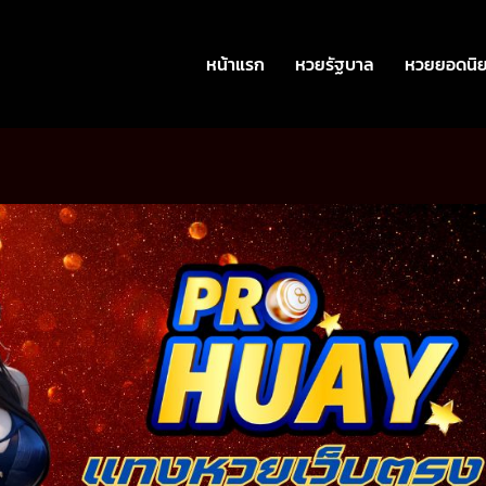
หน้าแรก
หวยรัฐบาล
หวยยอดนิ