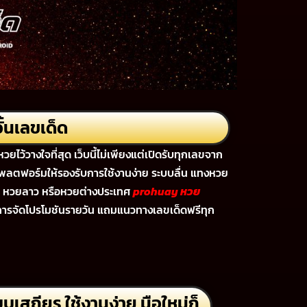
้นเลขเด็ด
ยไว้วางใจที่สุด เว็บนี้ไม่เพียงแต่เปิดรับทุกเลขจาก
ตฟอร์มให้รองรับการใช้งานง่าย ระบบลื่น แทงหวย
ทย หวยลาว หรือหวยต่างประเทศ
prohuay หวย
ารจัดโปรโมชันรายวัน แถมแนวทางเลขเด็ดฟรีทุก
บเสถียร ใช้งานง่าย มือใหม่ก็