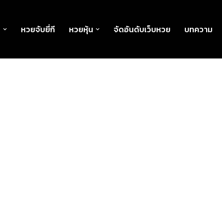
ม
หวยจับยี่กี
หวยหุ้น
จัดอันดับเว็บหวย
บทความ