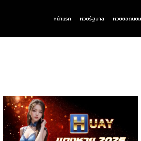
หน้าแรก
หวยรัฐบาล
หวยยอดนิย