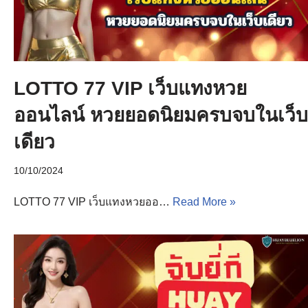
LOTTO 77 VIP เว็บแทงหวย
ออนไลน์ หวยยอดนิยมครบจบในเว็บ
เดียว
10/10/2024
LOTTO 77 VIP เว็บแทงหวยออ…
Read More »