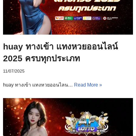
huay ทางเข้า แทงหวยออนไลน์
2025 ครบทุกประเภท
11/07/2025
huay ทางเข้า แทงหวยออนไลน…
Read More »