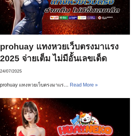
prohuay แทงหวยเว็บตรงมาแรง
2025 จ่ายเต็ม ไม่มีอั้นเลขเด็ด
24/07/2025
prohuay แทงหวยเว็บตรงมาแร…
Read More »