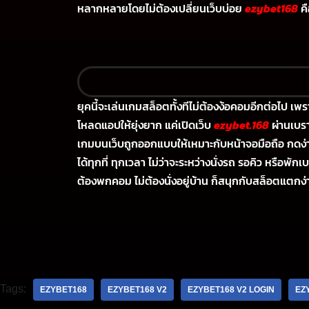
หลากหลายโดยไม่ต้องเปลี่ยนเว็บบ่อย
ezybet168
คื
เล
ยุคนี้จะเล่นเกมสล็อตทั้งทีไม่ต้องง้อคอมอีกต่อไป เพ
โหลดแอปให้ยุ่งยาก แค่เปิดเว็บ
ezybet.168
ผ่านเบรา
เกมบนเว็บถูกออกแบบให้เหมาะกับหน้าจอมือถือ กดง่าย 
ได้ทุกที่ ทุกเวลา ไม่ว่าจะระหว่างนั่งรถ รอคิว หรือพ
ต้องพกคอม ไม่ต้องนั่งอยู่บ้าน ก็สนุกกับสล็อตแตกง่าย
Tags:
EZYBET168
EZYBET168 V2
EZYBET168 V2 LOGIN
EZ