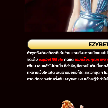
EZYBET1
ถ้าพูดถึงเว็บสล็อตที่เล่นง่าย แถมยังแตกหนักแบบไม
จัดเต็ม
ezybet168
vip
คัดแต
เกมสล็อตคุณภาพจาก
เพียบ เล่นแล้วไม่น่าเบื่อ ที่สำคัญคือเกมในเว็บนี้แตก
ที่หลายเว็บให้ไม่ได้
เล่นผ่านมือถือก็ได้ สะดวกสุด ๆ ไม่ว
คาด ต้องลองสักครั้งกับ
ezybet
.
168
แล้วจะรู้ว่าทำไมใ