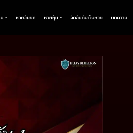
ยม
หวยจับยี่กี
หวยหุ้น
จัดอันดับเว็บหวย
บทความ