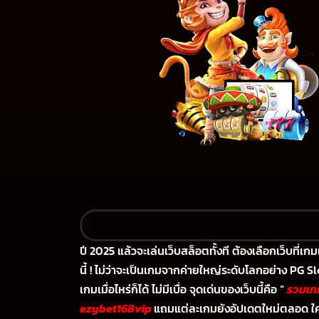
EZY BE
ปี 2025 แล้วจะเล่นเว็บสล็อตทั้งที ต้องเลือกเว็บที่เกม
นี้ !
ไม่ว่าจะเป็นเกมจากค่ายใหญ่ระดับโลกอย่าง PG Slo
เกมเมื่อไหร่ก็ได้ ไม่มีเบื่อ
จุดเด่นของเว็บนี้คือ “
รวมเกม
ezybet168vip
แถมแต่ละเกมยังอัปเดตใหม่ตลอด ใคร