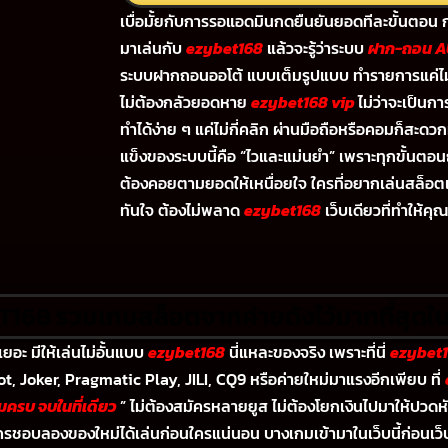
เบื่อมั้ยกับการรอแอดมินกดยืนยันยอดทีละขั้นตอน กว
มาเล่นกับ
ezybet168
แล้วจะรู้ว่าระบบ
ฝาก-ถอน 
ระบบ
ฝากถอนออโต้
แบบเต็มรูปแบบ ทำรายการแค่ไม่กี่
ไม่ต้องกลัวยอดหาย
ezybet168 vip
ไม่ว่าจะเป็นก
ทำได้ง่าย ๆ แค่ไม่กี่คลิก ผ่านมือถือหรือคอมก็สะดวก
แข็งของระบบนี้คือ “ไวและแม่นยำ” เพราะทุกขั้นตอนถ
ต้องคอยตามยอดให้เหนื่อยใจ
ใครที่อยากเล่นสล็อตแบ
ทันใจ ต้องไม่พลาด
ezybet168
เว็บเดียวที่ทำให้ค
T168 รวมเกมสล็อตจากค่ายดังไว้มากที่สุดใน
เยอะ มีให้เล่นไม่อั้นแบบ
ezybet168
นี่แหละของจริง เพราะที่นี่
ezybet
t, Joker, Pragmatic Play, JILI, CQ9 หรือค่ายใหม่มาแรงอีกเพียบ ที่
ครบ จบในที่เดียว
” ไม่ต้องสมัครหลายยูส ไม่ต้องโยกเงินไปมาให้ปวดหัว
ชอบลองของใหม่ได้เล่นก่อนใครแน่นอน บางเกมเข้ามาในเว็บนี้ก่อนเว็บอ