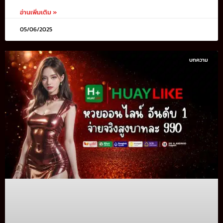
อ่านเพิ่มเติม »
05/06/2025
บทความ