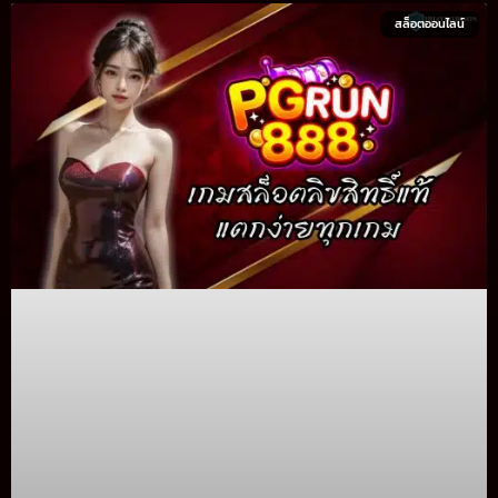
สล็อตออนไลน์