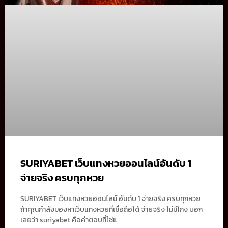
SURIYABET เว็บแทงหวยออนไลน์อันดับ 1
จ่ายจริง ครบทุกหวย
SURIYABET เว็บแทงหวยออนไลน์ อันดับ 1 จ่ายจริง ครบทุกหวย
ถ้าคุณกำลังมองหาเว็บแทงหวยที่เชื่อถือได้ จ่ายจริง ไม่มีโกง บอก
เลยว่า suriyabet คือคำตอบที่ใช่แ