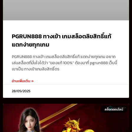
PGRUN888 ทางเข้า เกมสล็อตลิขสิทธิ์แท้
แตกง่ายทุกเกม
PGRUN888 ทางเข้า เกมสล็อตลิขสิทธิ์แท้ แตกง่ายทุกเกม อยาก
เล่นสล็อตที่มั่นใจได้ว่า “ของแท้ 100%” ต้องมาที่ pgrun888 เว็บนี้
เขาเป็น ทางเข้าเกมลิขสิทธิ์ตร
อ่านเพิ่มเติม »
28/05/2025
สล็อตออนไลน์