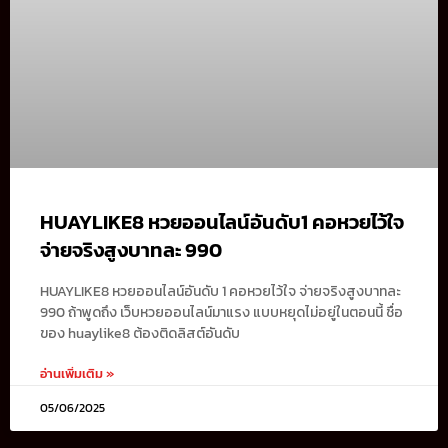
HUAYLIKE8 หวยออนไลน์อันดับ1 คอหวยไว้ใจ
จ่ายจริงสูงบาทละ 990
HUAYLIKE8 หวยออนไลน์อันดับ 1 คอหวยไว้ใจ จ่ายจริงสูงบาทละ
990 ถ้าพูดถึง เว็บหวยออนไลน์มาแรง แบบหยุดไม่อยู่ในตอนนี้ ชื่อ
ของ huaylike8 ต้องติดลิสต์อันดับ
อ่านเพิ่มเติม »
05/06/2025