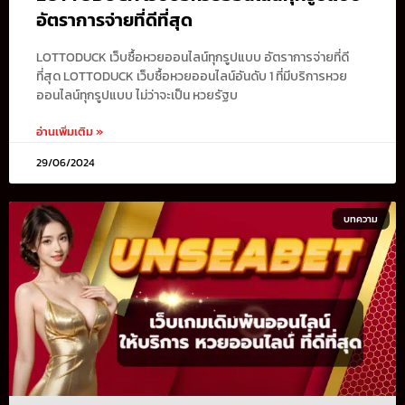
อัตราการจ่ายที่ดีที่สุด
LOTTODUCK เว็บซื้อหวยออนไลน์ทุกรูปแบบ อัตราการจ่ายที่ดี
ที่สุด LOTTODUCK เว็บซื้อหวยออนไลน์อันดับ 1 ที่มีบริการหวย
ออนไลน์ทุกรูปแบบ ไม่ว่าจะเป็น หวยรัฐบ
อ่านเพิ่มเติม »
29/06/2024
บทความ