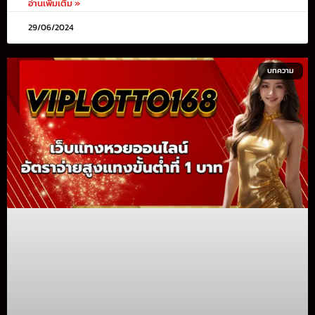
อ่านเพิ่มเติม »
29/06/2024
บทความ