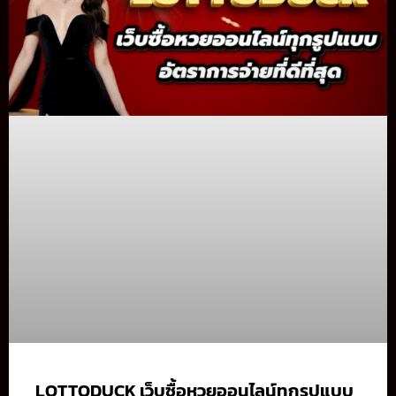
LOTTODUCK เว็บซื้อหวยออนไลน์ทุกรูปแบบ