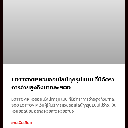
LOTTOVIP หวยออนไลน์ทุกรูปแบบ ที่มีอัตรา
การจ่ายสูงถึงบาทละ 900
LOTTOVIP หวยออนไลน์ทุกรูปแบบ ที่มีอัตราการจ่ายสูงถึงบาทละ
900 LOTTOVIP เว็บผู้ให้บริการหวยออนไลน์ทุกรูปแบบไม่ว่าจะเป็น
หวยยอดนิยม อย่าง หวยลาว หวยฮานอ
อ่านเพิ่มเติม »