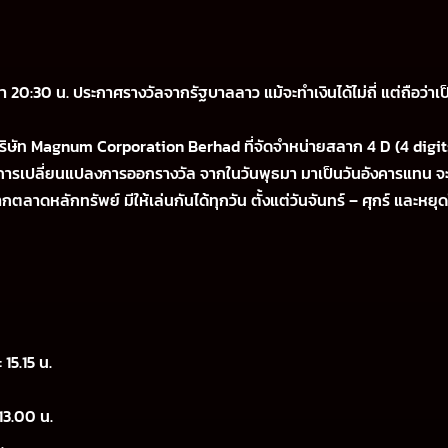
 20:30 น. ประกาศรางวัลจากรัฐบาลลาว แม้จะทำเงินได้ไม่ถี่ แต่ถือว่าเป
ิษัท Magnum Corporation Berhad ที่จัดจำหน่ายสลาก 4 D (4 digits g
จะมีการเปลี่ยนแปลงการออกรางวัล จากในวันพุธมา มาเป็นวันอังคารแท
ตลาดหลักทรัพย์ มีให้เล่นกันได้ทุกวัน ตั้งแต่วันจันทร์ – ศุกร์ และหยุ
 15.15 น.
13.00 น.
.