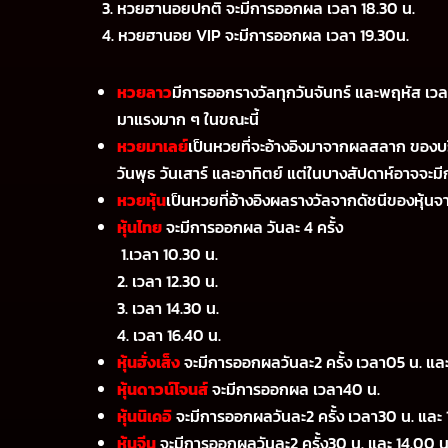
3. หวยฮานอยปกติ จะมีการออกผล เวลา 18.30 น.
4. หวยฮานอย VIP จะมีการออกผล เวลา 19.30น.
หวยลาว
มีการออกรางวัลทุกวันจันทร์ และพฤหัส เวลา
มาแรงมาก ๆ ในขณะนี้
หวยมาเลย์
เป็นหวยที่จะอ้างอิงมาจากผลสลาก ของบร
วันพุธ วันเสาร์ และอาทิตย์ แต่ในบางสัปดาห์อาจ
หวยหุ้น
เป็นหวยที่อ้างอิงผลรางวัลจากดัชนีของหุ้นจาก
หุ้นไทย
จะมีการออกผล วันละ 4 ครั้ง
1.เวลา 10.30 น.
2. เวลา 12.30 น.
3. เวลา 14.30 น.
4. เวลา 16.40 น.
หุ้นฮั่งเส็ง
จะมีการออกผลวันละ2 ครั้ง เวลา05 น. และ
หุ้นดาวน์โจนส์
จะมีการออกผล เวลา40 น.
หุ้นนิเคอิ
จะมีการออกผลวันละ2 ครั้ง เวลา30 น. และ 
หุ้นจีน
จะมีการออกผลวันละ2 ครั้ง30 น. และ 14.00 น