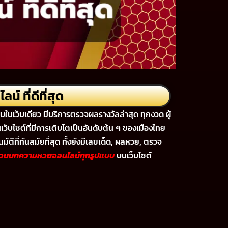
 ที่ดีที่สุด
ในเว็บเดียว มีบริการตรวจผลรางวัลล่าสุด ทุกงวด ผู้
เว็บไซต์ที่มีการเติบโตเป็นอันดับต้น ๆ ของเมืองไทย
ิที่ทันสมัยที่สุด ทั้งยังมีเลขเด็ด, ผลหวย, ตรวจ
วมบทความหวยออนไลน์ทุกรูปแบบ
บนเว็บไซต์