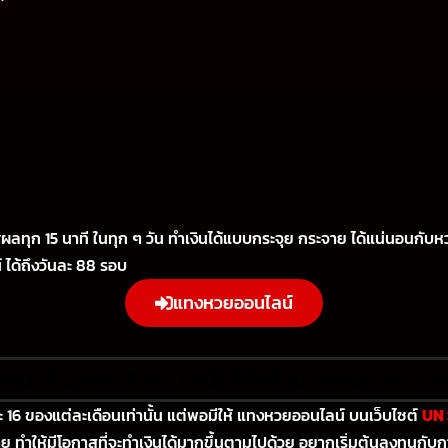
ลทุก 15 นาที ในทุก ๆ วัน ทำเงินได้แบบกระจุย กระจาย ได้แน่นอนกับหวยชน
์ ได้ถึงวันละ 88 รอบ
แทงหวยออนไลน์
์ ที่ UNSEA BET เปิดให้เข้ามาแทงหวย รวย ไ
และ 16 ของแต่ละเดือนเท่านั้น แต่พอมีให้ แทงหวยออนไลน์ บนเว็บไซต์
UN 
 ทำให้มีโอกาสที่จะทำเงินได้มากขึ้นตามไปด้วย อยากเริ่มต้นลงทุนกั