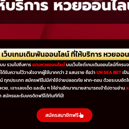
็บเกมเดิมพันออนไลน์ ที่ให้บริการ หวยออนไลน์
ปแบบ รวมไปถึงการ
แทงหวยออนไลน์
บนเว็บไซต์เกมเดิมออนไลน์ที่ครบจบ
ได้รับความไว้วางใจจากผู้ใช้มากกว่า 2 แสนราย ถือว่า
UN SEA BET
เป็น
 ทุกประเภท สมัครฟรีไม่มีค่าใช้จ่ายปลอดภัย ฝาก-ถอน ด้วยระบบอัตโนมัต
วย, เจาะเลขเด็ด และอื่น ๆ ให้อ่านอีกมากมายสามารถเข้าไปตามอ่าน
ร
มัครและรับเครดิตฟรีได้ทันทีที่นี่!
สมัครสมาชิกฟรี