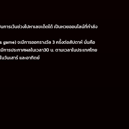
็นการเว้นช่วงไปหาเลขเด็ดได้ เป็นหวยออนไลน์ที่กำลัง
ame) จะมีการออกรางวัล 3 ครั้งต่อสัปดาห์ นั่นคือ
น จะมีการประกาศผลในเวลา30 น. ตามเวลาในประเทศไทย
ดในวันเสาร์ และอาทิตย์