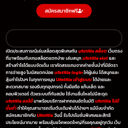
สมัครสมาชิกฟรี
Ufatitle.pro สล็อต เว็บตรง เล่นง่าย จ่ายจริง
กำไรปัง
เปิดประสบการณ์เล่น
สล
็อต
สุดพิเศษกับ
ufatitle
สล
็อต
เว็บตรง
ที่มาพร้อมกับเกม
สล
็อตแ
ตกง่าย เล่นสนุก
ufatitle
slot
และ
สร้างกำไรได้แบบจัดเต็ม เราคัดสรรเกมจากค่ายชั้นนำที่มีอัตรา
การจ่ายสูง โบนัสแตกบ่อย
ufatitle
login
ให้
ผู้เล่น
ได้สนุกและ
ลุ้นกำไรปังๆ ในทุกการหมุน
Ufatitle
เข้าสู่ระบบ
ได้ง่ายและ
สะดวกสบาย รองรับทุกอุปกรณ์ ทั้งมือถือ แท็บ
เล
็ต
และ
คอมพิวเตอร์ ด้วยระบบที่ทันสมัย ใช้งานลื่นไหลไม่มีสะดุด
ufatitle
ออโต้
มาพร้อมบริการฝากถอนอัตโนมัติ
ufatitle
ไม่มี
ขั้นต่ำ
ทำให้คุณสามารถเริ่มต้นเดิมพันได้ง่ายๆ แม้มีงบจำกัด
สมัครสมาชิกกับ
Ufatitle
วันนี้ รับโปรโมชั่นพิเศษและสิทธิ
ประโยชน์มากมาย พร้อมลุ้นแจ็คพอตใหญ่ที่รอคุณอยู่ทุกวัน เว็บ