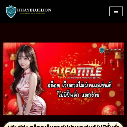
Skip
to
content