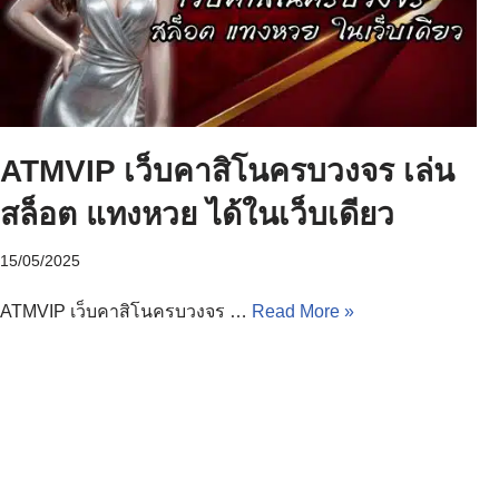
ATMVIP เว็บคาสิโนครบวงจร เล่น
สล็อต แทงหวย ได้ในเว็บเดียว
15/05/2025
ATMVIP เว็บคาสิโนครบวงจร …
Read More »