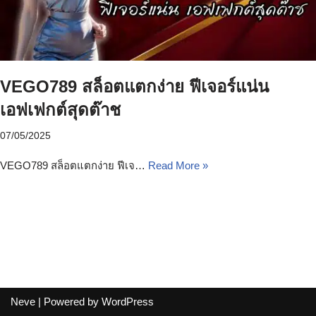
VEGO789 สล็อตแตกง่าย ฟีเจอร์แน่น
เอฟเฟกต์สุดต๊าช
07/05/2025
VEGO789 สล็อตแตกง่าย ฟีเจ…
Read More »
Neve
| Powered by
WordPress