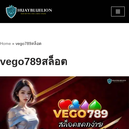
Skip
to
content
Home
»
vego789สล็อต
vego789สล็อต