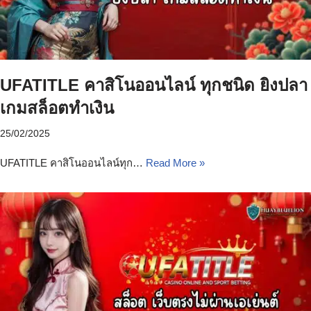
UFATITLE คาสิโนออนไลน์ ทุกชนิด ยิงปลา
เกมสล็อตทำเงิน
25/02/2025
UFATITLE คาสิโนออนไลน์ทุก…
Read More »