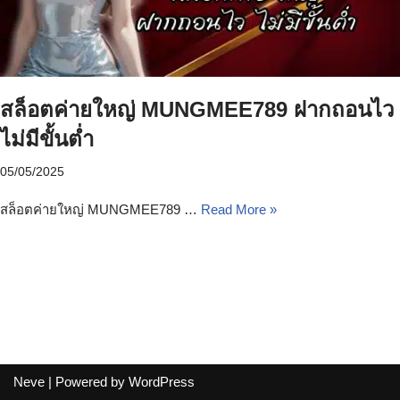
สล็อตค่ายใหญ่ MUNGMEE789 ฝากถอนไว
ไม่มีขั้นต่ำ
05/05/2025
สล็อตค่ายใหญ่ MUNGMEE789 …
Read More »
Neve
| Powered by
WordPress