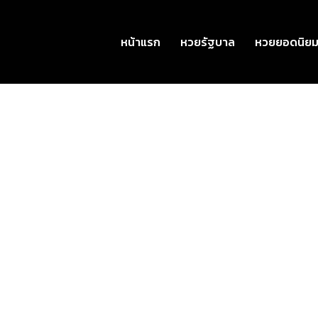
หน้าแรก
หวยรัฐบาล
หวยยอดนิย