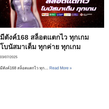
มีตังค์168 สล็อตแตกไว ทุกเกม
โบนัสมาเต็ม ทุกค่าย ทุกเกม
03/07/2025
มีตังค์168 สล็อตแตกไว ทุก…
Read More »