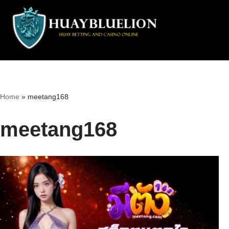
Skip
to
content
Home
»
meetang168
meetang168