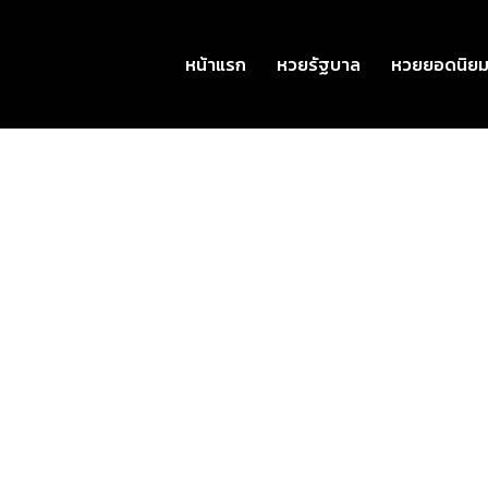
หน้าแรก
หวยรัฐบาล
หวยยอดนิย