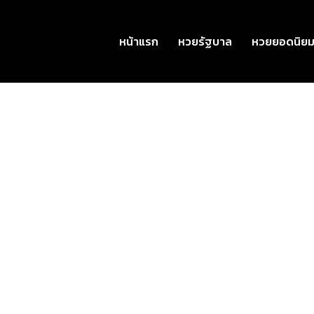
หน้าแรก
หวยรัฐบาล
หวยยอดนิย