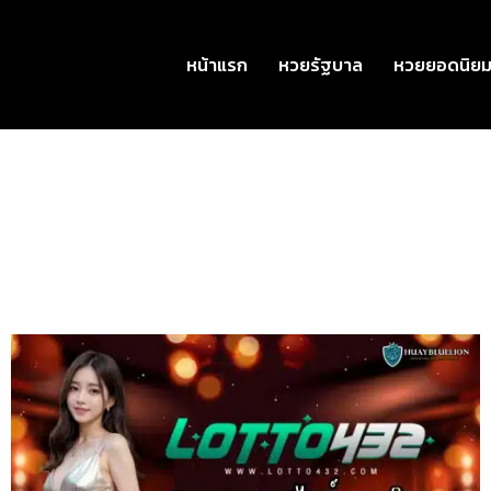
หน้าแรก
หวยรัฐบาล
หวยยอดนิย