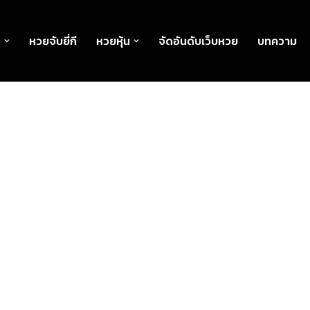
ม
หวยจับยี่กี
หวยหุ้น
จัดอันดับเว็บหวย
บทความ