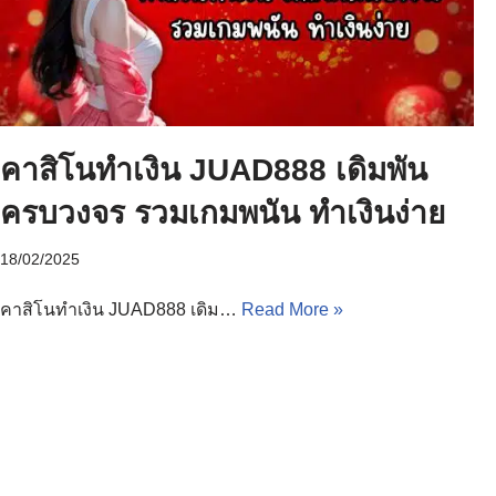
คาสิโนทำเงิน JUAD888 เดิมพัน
ครบวงจร รวมเกมพนัน ทำเงินง่าย
18/02/2025
คาสิโนทำเงิน JUAD888 เดิม…
Read More »