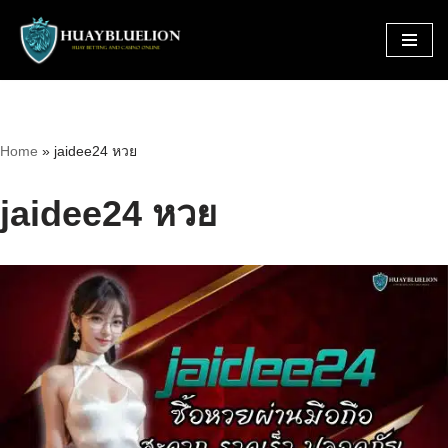
Skip
to
content
Home
»
jaidee24 หวย
jaidee24 หวย