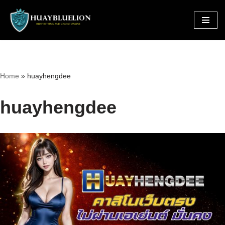
Skip
to
content
Home
»
huayhengdee
huayhengdee