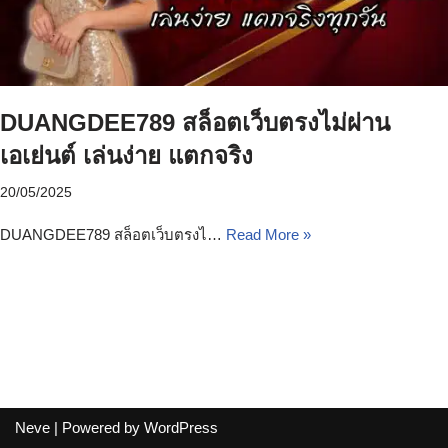
DUANGDEE789 สล็อตเว็บตรงไม่ผ่าน
เอเย่นต์ เล่นง่าย แตกจริง
20/05/2025
DUANGDEE789 สล็อตเว็บตรงไ…
Read More »
Neve
| Powered by
WordPress