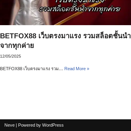
BETFOX88 เว็บตรงมาแรง รวมสล็อตชั้นนำ
จากทุกค่าย
12/05/2025
BETFOX88 เว็บตรงมาแรง รวม…
Read More »
Neve
| Powered by
WordPress