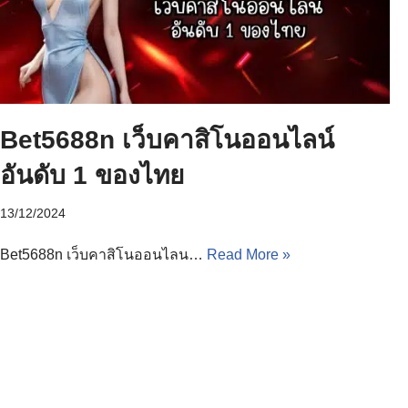
Bet5688n เว็บคาสิโนออนไลน์
อันดับ 1 ของไทย
13/12/2024
Bet5688n เว็บคาสิโนออนไลน…
Read More »