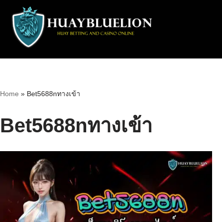
Skip
to
content
Home
»
Bet5688nทางเข้า
Bet5688nทางเข้า