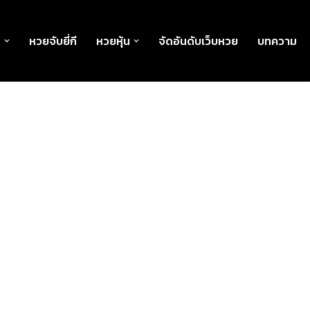
ม
หวยจับยี่กี
หวยหุ้น
จัดอันดับเว็บหวย
บทความ