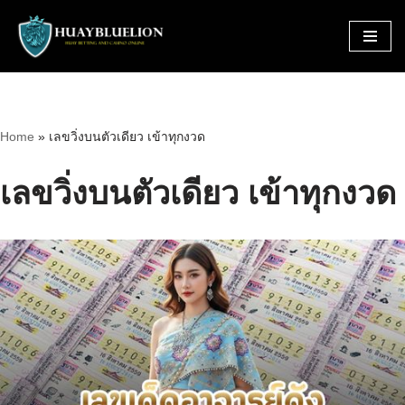
Skip
to
content
Home
»
เลขวิ่งบนตัวเดียว เข้าทุกงวด
เลขวิ่งบนตัวเดียว เข้าทุกงวด