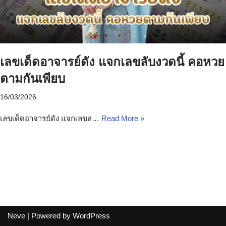
เลขเด็ดอาจารย์ดัง แจกเลขลับงวดนี้ คอหวย
ตามกันเพียบ
16/03/2026
เลขเด็ดอาจารย์ดัง แจกเลขล…
Read More »
Neve
| Powered by
WordPress