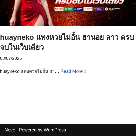
huayneko แทงหวยไม่อั้น ฮานอย ลาว ครบ
จบในเว็บเดียว
08/07/2025
huayneko แทงหวยไม่อั้น ฮา…
Read More »
Neve
| Powered by
WordPress