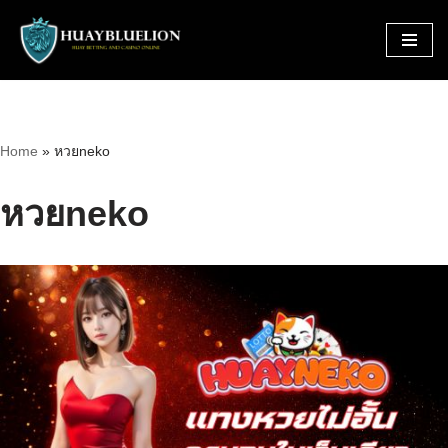
Skip
to
content
Home
»
หวยneko
หวยneko