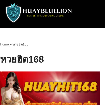
Skip
to
content
Home
»
หวยฮิต168
หวยฮิต168