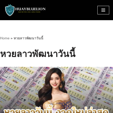
Skip
to
content
Home
»
หวยลาวพัฒนาวันนี้
หวยลาวพัฒนาวันนี้