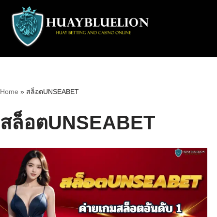
Skip
to
content
Home
»
สล็อตUNSEABET
สล็อตUNSEABET