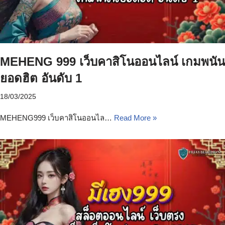
MEHENG 999 เว็บคาสิโนออนไลน์ เกมพนัน
ยอดฮิต อันดับ 1
18/03/2025
MEHENG999 เว็บคาสิโนออนไล…
Read More »