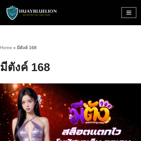
Skip
to
content
Home
»
มีตังค์ 168
มีตังค์ 168