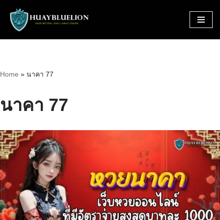
Skip
to
content
Home
»
นาคา 77
นาคา 77