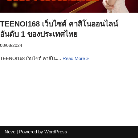
TEENOI168 เว็บไซต์ คาสิโนออนไลน์
อันดับ 1 ของประเทศไทย
08/08/2024
TEENOI168 เว็บไซต์ คาสิโน…
Read More »
Neve
| Powered by
WordPress