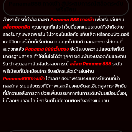
Panama888 ทางเข้า สู่ประสบการณ์สล็อตระดับ
พรีเมียม
สำหรับใครที่กำลังมองหา
Panama 888 ทางเข้า
เพื่อเริ่มเล่นเกม
สล็อตยอดฮิต
คุณมาถูกที่แล้ว ! เว็บนี้ออกแบบระบบให้เข้าถึงง่าย
รองรับทุกแพลตฟอร์ม ไม่ว่าจะเป็นมือถือ แท็บเล็ต หรือคอมพิวเตอร์
แค่มีอินเทอร์เน็ตก็เริ่มต้นความสนุกได้ทันที นอกจากการใช้งานที่
สะดวกแล้ว
Panama 888เว็บตรง
ยังมีระบบความปลอดภัยที่ได้
มาตรฐานสากล ทำให้มั่นใจได้ว่าทุกการเดิมพันจะปลอดภัยและราบ
รื่น ถ้าคุณอยากสัมผัสประสบการณ์
สล็อต
Panama 888
ระดับ
พรีเมียมที่ไม่เหมือนใคร รีบสมัครแล้วเข้าเล่นผ่าน
Panama888ทางเข้า
ได้เลย ! ยังมาพร้อมระบบการใช้งานที่น่า
หลงใหล ระบบส่งตรงที่มีภาพและเสียงคมชัดละเอียดสูง กราฟิกธีม
ที่มีความอลังการตา ช่วยเพิ่มบรรยากาศในการเดิมพันเสมือนนั่งอยู่
ในโลกเกมออนไลน์ การันตีไม่มีความผิดหวังอย่างแน่นอน