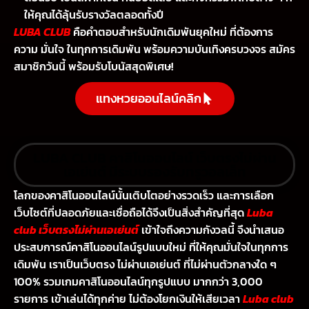
ให้คุณได้ลุ้นรับรางวัลตลอดทั้งปี
LUBA CLUB
คือคำตอบสำหรับนักเดิมพันยุคใหม่ ที่ต้องการ
ความ มั่นใจ ในทุกการเดิมพัน พร้อมความบันเทิงครบวงจร สมัคร
สมาชิกวันนี้ พร้อมรับโบนัสสุดพิเศษ!
แทงหวยออนไลน์คลิก
LUBA CLUB คาสิโนออนไลน์ เว็บตรงไม่ผ่าน
เอเย่นต์ มีระบบรองรับทรูวอลเล็ท
โลกของคาสิโนออนไลน์นั้นเติบโตอย่างรวดเร็ว และการเลือก
เว็บไซต์ที่ปลอดภัยและเชื่อถือได้จึงเป็นสิ่งสำคัญที่สุด
Luba
club เว็บตรงไม่ผ่านเอเย่นต์
เข้าใจถึงความกังวลนี้ จึงนำเสนอ
ประสบการณ์คาสิโนออนไลน์รูปแบบใหม่ ที่ให้คุณมั่นใจในทุกการ
เดิมพัน เราเป็นเว็บตรง ไม่ผ่านเอเย่นต์ ที่ไม่ผ่านตัวกลางใด ๆ
100% รวมเกมคาสิโนออนไลน์ทุกรูปแบบ มากกว่า 3,000
รายการ เข้าเล่นได้ทุกค่าย ไม่ต้องโยกเงินให้เสียเวลา
Luba club