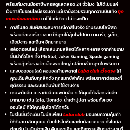
พร้อมทีมงานมืออาชีพคอยดูแลตลอด 24 ชั่วโมง ไม่ได้เป็นแค่
เว็บคาสิโนออนไลน์ธรรมดา แต่เรายังรวบรวมทุกความบันเทิง
ทุก
เกมพนันยอดนิยม
มาไว้ในที่เดียว ไม่ว่าจะเป็น
คาสิโนสด สัมผัสประสบการณ์คาสิโนจริง ผ่านระบบไลฟ์สด
พร้อมดีลเลอร์สาวสวย ให้คุณได้ลุ้นไพ่ไปกับ บาคาร่า, รูเล็ต,
เสือมังกร และอื่นๆ อีกมากมาย
สล็อตออนไลน์ เลือกเล่นเกมสล็อตได้หลากหลาย จากค่ายเกม
ชั้นนำทั่วโลก ทั้ง PG Slot, Joker Gaming, Spade gaming
พร้อมลุ้นรับรางวัลแจ็คพอตใหญ่ เปลี่ยนชีวิตคุณในพริบตา
แทงบอลออนไลน์ คอบอลห้ามพลาด!
Luba club เว็บตรง
ให้
คุณเดิมพันกับทุกลีกดัง ทุกแมทช์สำคัญ พร้อมราคาต่อรองที่
ยุติธรรม และระบบเดิมพันที่ใช้งานง่าย
เกมพนันอื่น ๆ เรายังมีเกมพนันอื่น ๆ ให้คุณได้เลือกเล่นอีก
มากมาย เช่น ไฮโล, ป๊อกเด้ง, น้ำเต้าปูปลา พร้อมทั้งหวย
ออนไลน์ ที่ให้คุณลุ้นโชคได้ทุกวัน
โปรโมชั่นจัดเต็ม โบนัสเพียบ
Luba club
ขอมอบความคุ้มค่า
ให้กับสมาชิกทุกคน ด้วยโปรโมชั่นและโบนัสมากมาย ทั้งโบนัส
ต้อนรับ โบนัสฝากเงิน คืนยอดเสีย และกิจกรรมพิเศษต่าง ๆ ที่