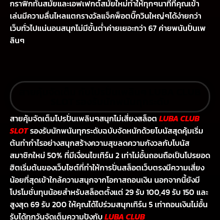
กราฟิกทันสมัยและเอฟเฟกต์สมัยใหม่ทำให้ทุกๆนาทีที่คุณเข้า
เล่นมีความลื่นไหลแตกรางวัลแจ็คพ็อตบิ๊กวินใหญ่ๆได้ง่ายกว่า
เว็บทั่วไปแน่นอนสนุกไม่มีขั้นต่ำค่ายเยอะกว่า 67 ค่ายพนันปั่นเพ
ลินๆ
สายคุ้มจัดเต็ม กับโปรปั่นเพลินๆ LUBA CLUB
SLOT รองรับนักพนันทุกระดับ
สายคุ้มจัดเต็มโปรปั่นเพลินๆสนุกไม่เสี่ยงสล็อต
LUBA CLUB
SLOT
รองรับนักพนันทุกระดับฉบับจัดหนักด้วยโบนัสสุดคุ้มเริ่ม
ต้นทำกำไรอย่างสนุกสร้างความสุขลดความกังวลกับโบนัส
สมาชิกใหม่ 50% ที่มีเงื่อนไขเทิร์น 2 เท่าไม่อั้นถอนถือเป็นโปรยอด
ฮิตเริ่มต้นของเว็บไซต์ที่ทำให้การปั่นสล็อตเว็บตรงมีความเสี่ยง
น้อยที่สุดเข้าใกล้ความสนุกจากโอกาสถอนเงิน นอกจากนี้ยังมี
โปรโมชั่นทุนน้อยสำหรับสล็อตตั้งแต่ 29 รับ 100,49 รับ 150 และ
สูงสุด 69 รับ 200 ให้คุณได้ไปร่วมสนุกเทิร์น 5 เท่าถอนเงินไม่อั้น
รับได้ทุกวันจัดเต็มความปังกับ
LUBA CLUB