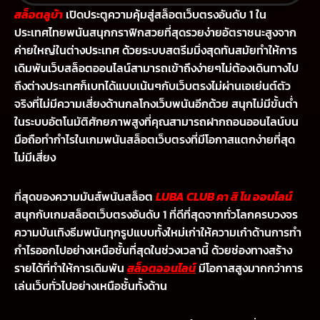
สล็อตลูบ้า
เปิดประตูความคุ้มสู่สล็อตเว็บตรงอันดับ 1 ใน
ประเทศไทยพนันสนุกกราฟิกสวยที่สุดรวยง่ายอัตราชนะสูงจาก
ค่ายใหญ่ในต่างประเทศ ด้วยระบบสตรีมมิ่งสุดทันสมัยทำให้การ
เดิมพันเว็บสล็อตออนไลน์สามารถเข้าถึงง่ายๆไม่ต้องเดินทางไป
ถึงต่างประเทศก็เบทได้แบบเน้นๆกับเว็บตรงไม่ผ่านเอเย่นต์ตัว
จริงที่ไม่มีความเสี่ยงด้านกลโกงเว็บพนันอีกด้วย สนุกไม่มีขั้นต่ำ
ในระบบอัตโนมัติศักยภาพสูงที่คุณสามารถฝากถอนออนไลน์บน
มือถือทำกำไรในเกมพนันสล็อตเว็บตรงที่มีโอกาสแตกง่ายที่สุด
ไม่มีเสี่ยง
ที่สุดของความมันส์พนันสล็อต
LUBA CLUB คา สิ โน ออนไลน์
สนุกกับเกมสล็อตเว็บตรงอันดับ 1 ที่ดีที่สุดจากทั่วโลกครบวงจร
ความบันเทิงธีมพนันทุกรูปแบบทั้งใหม่เก่าให้ความเก๋าด้านการทำ
กำไรออกไปอย่างเหนือชั้นที่สุดในช่วงเวลานี้ ด้วยช่องทางสร้าง
รายได้ที่ทำให้การเดิมพัน
สล็อตออนไลน์
มีโอกาสสูงมากกว่าการ
เล่นเว็บทั่วไปอย่างเหนือชั้นทั้งด้าน