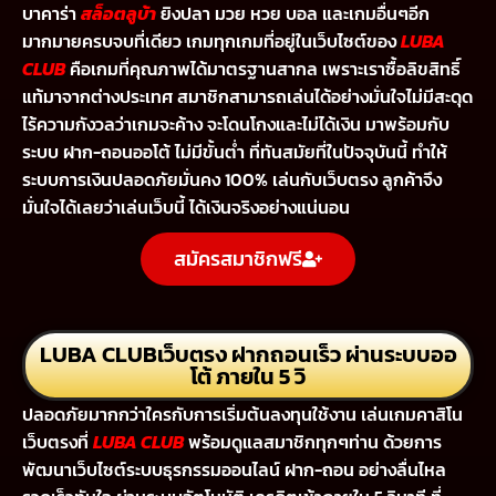
บาคาร่า
สล็อตลูบ้า
ยิงปลา มวย หวย บอล และเกมอื่นๆอีก
มากมายครบจบที่เดียว เกมทุกเกมที่อยู่ในเว็บไซต์ของ
LUBA
CLUB
คือเกมที่คุณภาพได้มาตรฐานสากล เพราะเราซื้อลิขสิทธิ์
แท้มาจากต่างประเทศ สมาชิกสามารถเล่นได้อย่างมั่นใจไม่มีสะดุด
ไร้ความกังวลว่าเกมจะค้าง จะโดนโกงและไม่ได้เงิน มาพร้อมกับ
ระบบ ฝาก-ถอนออโต้ ไม่มีขั้นต่ำ ที่ทันสมัยที่ในปัจจุบันนี้ ทำให้
ระบบการเงินปลอดภัยมั่นคง 100% เล่นกับเว็บตรง ลูกค้าจึง
มั่นใจได้เลยว่าเล่นเว็บนี้ ได้เงินจริงอย่างแน่นอน
สมัครสมาชิกฟรี
LUBA CLUBเว็บตรง ฝากถอนเร็ว ผ่านระบบออ
โต้ ภายใน 5 วิ
ปลอดภัยมากกว่าใครกับการเริ่มต้นลงทุนใช้งาน เล่นเกมคาสิโน
เว็บตรงที่
LUBA CLUB
พร้อมดูแลสมาชิกทุกๆท่าน ด้วยการ
พัฒนาเว็บไซต์ระบบธุรกรรมออนไลน์ ฝาก-ถอน อย่างลื่นไหล