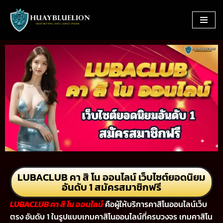
Skip
to
content
LUBACLUB คา สิ โน ออนไลน์ เว็บไซต์ยอดนิยม
อันดับ 1 สมัครสมาชิกฟรี
LUBACLUB คา สิ โน ออนไลน์
คือผู้ให้บริการคาสิโนออนไลน์เว็บ
ตรง อันดับ 1 ในรูปแบบเกมคาสิโนออนไลน์ที่ครบวงจร เกมคาสิโน