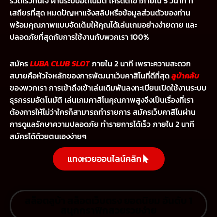
รวดเร็วทันใจ ผ่านระบบอัตโนมัติ เครดิตเข้าภายใน 5 วินาที ที่
เสถียรที่สุด หมดปัญหาแจ้งสลิปหรือข้อมูลส่วนตัวของท่าน
พร้อมคุณภาพแบบจัดเต็มให้คุณได้เล่นเกมอย่างง่ายดาย และ
ปลอดภัยที่สุดกับการใช้งานกับพวกเรา 100%
สมัคร
LUBA CLUB
SLOT
ภายใน 2 นาที เพราะความสะดวก
สบายคือหัวใจหลักของการพัฒนาเว็บคาสิโนที่ดีที่สุด
ลูบ้าคลับ
ของพวกเรา การเข้าถึงเข้าเล่นเดิมพันลงทะเบียนเปิดใช้งานระบบ
ธุรกรรมอัตโนมัติ เล่นเกมคาสิโนคุณภาพสูงจึงเป็นเรื่องที่เรา
ต้องการให้ไม่ว่าใครก็สามารถทำรายการ สมัครเว็บคาสิโนผ่าน
การดูแลรักษาความปลอดภัย ทำรายการได้เร็ว ภายใน 2 นาที
สมัครได้ด้วยตนเองง่ายๆ
แทงหวยออนไลน์คลิก
สล็อตลูบ้า สล็อตเว็บตรง ยอดนิยม อันดับ 1
สนุกกราฟิกสวยรวยง่าย