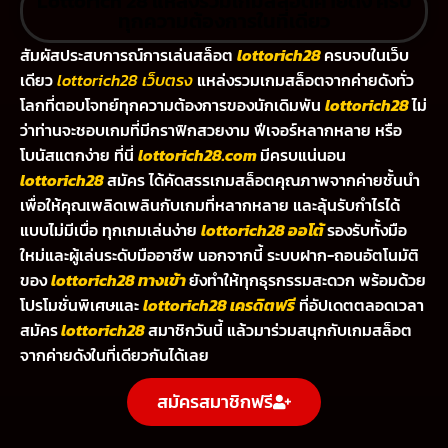
Lottorich 28 แหล่งรวมเกมสล็อตค่ายดัง ครบ
ทุกความต้องการในที่เดียว
สัมผัสประสบการณ์การเล่น
สล
็อต
lottorich28
ครบจบในเว็บ
เดียว
lottorich28
เว็บตรง
แหล่งรวมเกม
สล
็อต
จากค่ายดังทั่ว
โลกที่ตอบโจทย์ทุกความต้องการของนักเดิมพัน
lottorich28
ไม่
ว่า
ท่าน
จะชอบเกมที่มีกราฟิกสวยงาม ฟีเจอร์หลากหลาย หรือ
โบนัสแตกง่าย ที่นี่
lottorich28.
com
มีครบ
แน่นอน
lottorich28
สมัคร
ได้คัดสรรเกม
สล
็อต
คุณภาพจากค่ายชั้นนำ
เพื่อให้คุณเพลิดเพลินกับเกมที่หลากหลาย และลุ้นรับกำไรได้
แบบไม่มีเบื่อ ทุกเกมเล่นง่าย
lottorich28 ออโต้
รองรับทั้งมือ
ใหม่และผู้เล่นระดับมืออาชีพ นอกจากนี้ ระบบฝาก-ถอนอัตโนมัติ
ของ
lottorich28
ทางเข้า
ยังทำให้ทุกธุรกรรมสะดวก
พร้อมด้วย
โปรโมชั่นพิเศษและ
lottorich28
เครดิตฟรี
ที่
อัป
เดตตลอดเวลา
สมัคร
lottorich28
สมาชิกวันนี้ แล้วมาร่วมสนุกกับเกม
สล
็อต
จากค่ายดังในที่เดียวกันได้เลย
สมัครสมาชิกฟรี