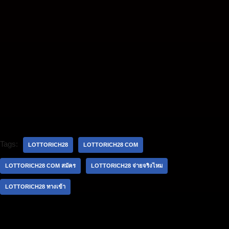
Tags:
LOTTORICH28
LOTTORICH28 COM
LOTTORICH28 COM สมัคร
LOTTORICH28 จ่ายจริงไหม
LOTTORICH28 ทางเข้า