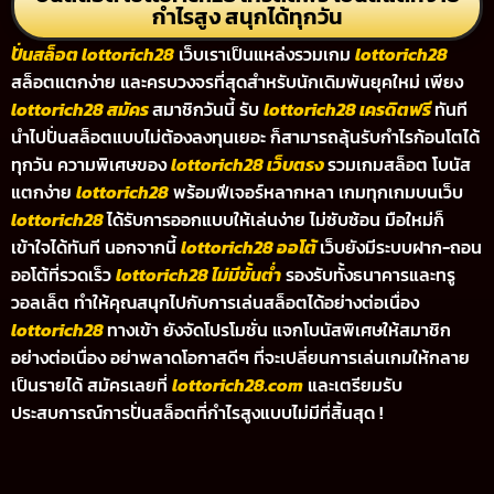
กำไรสูง สนุกได้ทุกวัน
ปั่น
สล
็อต
lottorich28
เว็บเราเป็นแหล่งรวมเกม
lottorich28
สล
็อตแ
ตกง่าย
และครบวงจรที่สุดสำหรับนักเดิมพันยุคใหม่ เพียง
lottorich28
สมัคร
สมาชิกวันนี้ รับ
lottorich28
เครดิตฟรี
ทันที
นำไปปั่น
สล
็อต
แบบไม่ต้องลงทุนเยอะ ก็สามารถลุ้นรับกำไรก้อนโตได้
ทุกวัน ความพิเศษของ
lottorich28
เว็บตรง
รวมเกม
สล
็อต
โบนัส
แตกง่าย
lottorich28
พร้อม
ฟีเจอร์หลากหลา
เกมทุกเกมบนเว็บ
lottorich28
ได้รับการออกแบบให้
เล่นง่าย ไม่ซับซ้อน มือใหม่ก็
เข้าใจได้ทันที นอกจากนี้
lottorich28 ออโต้
เว็บยังมีระบบฝาก-ถอน
ออโต้ที่รวดเร็ว
lottorich28
ไม่มีขั้นต่ำ
รองรับทั้งธนาคารและทรู
วอล
เล
็ต
ทำให้คุณสนุกไปกับการเล่น
สล
็อต
ได้อย่างต่อเนื่อง
lottorich28
ทางเข้า
ยังจัดโปรโมชั่น
แจกโบนัสพิเศษให้สมาชิก
อย่างต่อเนื่อ
ง
อย่าพลาดโอกาสดีๆ ที่จะเปลี่ยนการเล่นเกมให้กลาย
เป็นรายได้ สมัครเลยที่
lottorich28
.
com
และเตรียมรับ
ประสบการณ์การปั่น
สล
็อต
ที่กำไรสูงแบบไม่มีที่สิ้นสุด
!