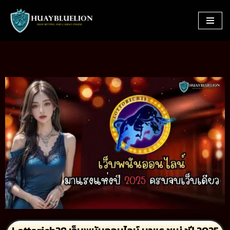
Skip
to
content