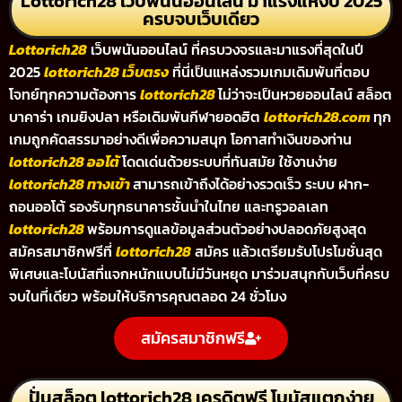
Lottorich28 เว็บพนันออนไลน์ มาแรงแห่งปี 2025
ครบจบเว็บเดียว
Lottorich28
เว็บพนันออนไลน์
ที่ครบวงจรและมาแรงที่สุดในปี
2025
lottorich28
เว็บตรง
ที่นี่
เป็น
แหล่งรวมเกมเดิมพันที่ตอบ
โจทย์ทุกความต้องการ
lottorich28
ไม่ว่าจะเป็นหวยออนไลน์
สล
็อต
บาคาร่า เกมยิงปลา หรือเดิมพันกีฬายอดฮิต
lottorich28.
com
ทุก
เกมถูกคัดสรรมาอย่างดีเพื่อความสนุก
โอกาสทำเงินของ
ท่าน
lottorich28
ออโต้
โดดเด่นด้วยระบบที่ทันสมัย ใช้งานง่าย
lottorich28 ทางเข้า
สามารถเข้าถึงได้อย่างรวดเร็ว ระบบ
ฝาก-
ถอนออโต้
รองรับทุกธนาคาร
ชั้นนำในไทย
และ
ทรู
วอล
เล
ท
lottorich28
พร้อมการดูแลข้อมูลส่วนตัวอย่างปลอดภัยสูงสุด
สมัครสมาชิกฟรีที่
lottorich28
สมัคร
แล้วเตรียมรับโปรโมชั่นสุด
พิเศษและโบนัสที่แจกหนักแบบไม่มีวันหยุด มาร่วมสนุกกับเว็บที่ครบ
จบในที่เดียว พร้อมให้บริการคุณตลอด 24 ชั่วโมง
สมัครสมาชิกฟรี
ปั่นสล็อต lottorich28 เครดิตฟรี โบนัสแตกง่าย