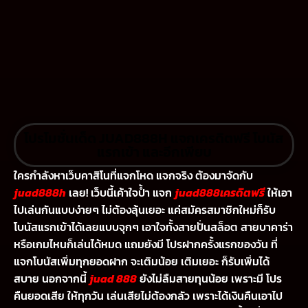
โปรโมชั่นเด็ด JUAD888H แจกเครดิตฟรี โบนัส
แรกเข้า และอีกเพียบ
ใครกำลังหาเว็บคาสิโนที่แจกโหด แจกจริง ต้องมาจัดกับ
juad888h
เลย! เว็บนี้เค้าใจป้ำ แจก
juad888
เครดิตฟรี
ให้เอา
ไปเล่นกันแบบง่ายๆ ไม่ต้องลุ้นเยอะ แค่สมัครสมาชิกใหม่ก็รับ
โบนัสแรกเข้าได้เลยแบบจุกๆ เอาใจทั้งสายปั่น
สล
็อต
สายบาคาร่า
หรือเกมไหนก็เล่นได้หมด แถมยังมี
โปรฝากครั้งแรกของวัน
ที่
แจกโบนัสเพิ่มทุกยอดฝาก จะเติมน้อย เติมเยอะ ก็รับเพิ่มได้
สบาย นอกจากนี้
juad 888
ยังไม่ลืมสายทุนน้อย เพราะมี
โปร
คืนยอดเสีย
ให้ทุกวัน เล่นเสียไม่ต้องกลัว เพราะได้เงินคืนเอาไป