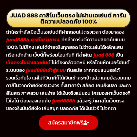
JUAD 888 คาสิโนเว็บตรง ไม่ผ่านเอเย่นต์ การัน
ตีความปลอดภัย 100%
ถ้าใครกำลังเบื่อเว็บเอเย่นต์ที่ฝากถอนไม่ตรงเวลา ต้องมาลอง
juad888h
คาสิโนเว็บตรง
ที่กล้าการันตีความปลอดภัยแบบ
100% ไม่มีโกง เล่นได้จ่ายจริงทุกยอด ไม่ว่าจะเล่นได้หลักแสน
หรือหลักล้าน เว็บนี้ก็พร้อมโอนทันที ที่สำคัญ
juad 888
เป็น
เว็บตรงไม่ผ่านเอเย่นต
์ ไม่ต้องกลัวปิดหนี หรือโดนหักเปอร์เซ็นต์
ระบบของ
juad888เข้าสู่ระบบ
ทันสมัย ฝากถอนแบบออโต้
รวดเร็วทันใจ แค่ไม่กี่วินาทีก็ได้เงินเข้ากระเป๋าแล้ว แถมยังรวมเกม
คาสิโนจากค่ายดังครบวงจร ทั้งบาคาร่า สล็อต เกมยิงปลา และคา
สิโนสด ภาพสวย เล่นง่าย ได้เงินจริงแน่นอน ใครมองหาเว็บตรงที่
ไว้ใจได้ ต้องลองเล่นกับ
juad888h
แล้วจะรู้ว่าคาสิโนเว็บตรง
ของจริงมันดียังไง เล่นสนุก ปลอดภัย ได้เงินชัวร์ ไม่จกตา
สมัครสมาชิกฟรี