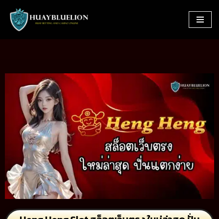
Skip
to
content