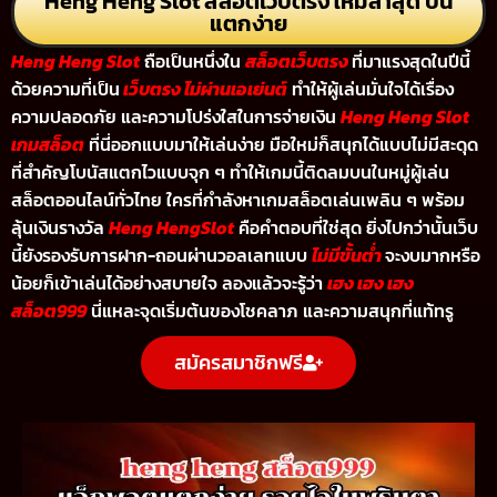
Heng Heng Slot สล็อตเว็บตรง ใหม่ล่าสุด ปั่น
แตกง่าย
Heng
Heng
Slot
ถือเป็นหนึ่งใน
สล
็อต
เว็บตรง
ที่มาแรงสุดในปีนี้
ด้วยความที่เป็น
เว็บ
ตรง ไม่ผ่านเอเย่น
ต
ทำให้ผู้เล่นมั่นใจได้เรื่อง
ความปลอดภัย และความโปร่งใสในการจ่ายเงิน
Heng
Heng
Slot
เกม
สล
็อต
ที่นี่ออกแบบมาให้เล่นง่าย มือใหม่ก็สนุกได้แบบไม่มีสะดุด
ที่สำคัญโบนัสแตกไวแบบจุก ๆ ทำให้เกมนี้ติดลมบนในหมู่ผู้เล่น
สล็อตออนไลน์ทั่วไทย ใครที่กำลังหาเกม
สล
็อตเ
ล่นเพลิน ๆ พร้อม
ลุ้นเงินรางวัล
Heng
HengSlo
t
คือคำตอบที่ใช่สุด ยิ่งไปกว่านั้นเว็บ
นี้ยังรองรับการฝาก-ถอนผ่านวอล
เล
ทแบบ
ไม่มีขั้นต่ำ
จะงบมากหรือ
น้อยก็เข้าเล่นได้อย่างสบายใจ ลองแล้วจะรู้ว่า
เฮง เฮง เฮง
สล
็อต
999
นี่แหละจุดเริ่มต้นของโชคลาภ
และความสนุกที่แท้ทรู
สมัครสมาชิกฟรี