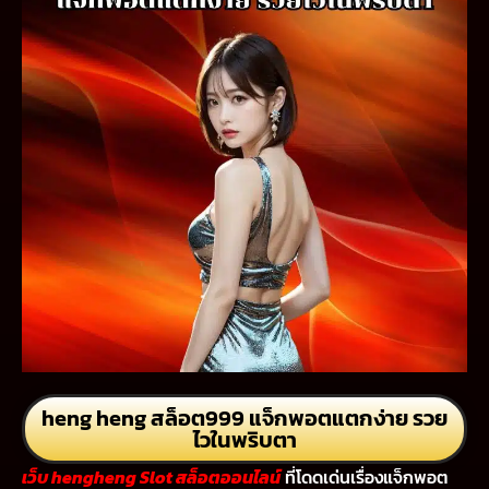
heng heng สล็อต999 แจ็กพอตแตกง่าย รวย
ไวในพริบตา
เว็บ
hengheng
Slot
สล็อตออนไลน
ที่โดดเด่นเรื่องแจ
็ก
พอ
ต