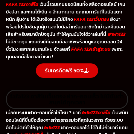
FAFA
123คาสิโน
เว็บนี้รวมเกมยอดนิยมทั้ง
สล็อตออนไลน์
เกม
ยิงปลา และเกมโต๊ะอื่น ๆ อีกมากมาย ทุกเกมการันตีโบนัสแตก
หนัก ลุ้นง่าย ได้เงินจริงแบบไม่มีโกง
FAFA
123
เว็บตรง
ยังมา
พร้อมโปรโมชั่นสุดคุ้ม แจกโบนัสสำหรับสมาชิกใหม่ และคืนยอด
เสียสำหรับสมาชิกปัจจุบัน ทำให้คุณมั่นใจได้ว่าเล่นที่นี่
ฟาฟา
123
ไม่มีขาดทุน แถมยังมีทีมงานมืออาชีพพร้อมดูแลคุณตลอด 24
ชั่วโมง อยากเล่นเกมไหน จัดเลยที่
FAFA
123
เข้าสู่ระบบ
เพราะ
ทุกคลิกคือโอกาสทำเงิน
!
รับเครดิตฟรี 50%
fafa123 คาสิโนเว็บตรง ฝาก-ถอนเร็ว ไม่มีขั้นต่ำ
สนุกได้ทุกเวลา
เบื่อกับระบบฝาก-ถอนที่ช้าใช่ไหม
? มาที่
fafa123
คาสิโน
เว็บ
พนัน
ออนไลน์
ที่ขึ้นชื่อเรื่อง
การทำ
ธุรกรรมไวที่สุดในวงการ ด้วยระบบ
อัตโนมัติที่ทำให้คุณ
fafa123
ฝาก-ถอน
ออโต้
ได้ในไม่กี่วินาที แถม