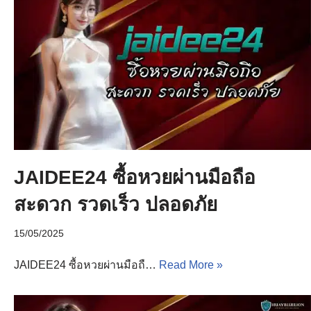
JAIDEE24 ซื้อหวยผ่านมือถือ
สะดวก รวดเร็ว ปลอดภัย
15/05/2025
JAIDEE24 ซื้อหวยผ่านมือถื…
Read More »