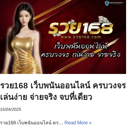
รวย168 เว็บพนันออนไลน์ ครบวงจร
เล่นง่าย จ่ายจริง จบที่เดียว
15/04/2025
รวย168 เว็บพนันออนไลน์ คร…
Read More »