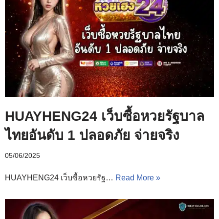
HUAYHENG24 เว็บซื้อหวยรัฐบาล
ไทยอันดับ 1 ปลอดภัย จ่ายจริง
05/06/2025
HUAYHENG24 เว็บซื้อหวยรัฐ…
Read More »