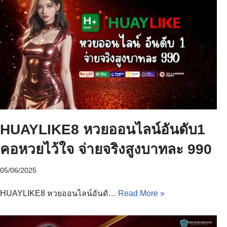
HUAYLIKE8 หวยออนไลน์อันดับ1
คอหวยไว้ใจ จ่ายจริงสูงบาทละ 990
05/06/2025
HUAYLIKE8 หวยออนไลน์อันดั…
Read More »