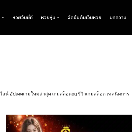
ม
หวยจับยี่กี
หวยหุ้น
จัดอันดับเว็บหวย
บทความ
น์ อัปเดตเกมใหม่ล่าสุด เกมสล็อตpg รีวิวเกมสล็อต เทคนิคการ