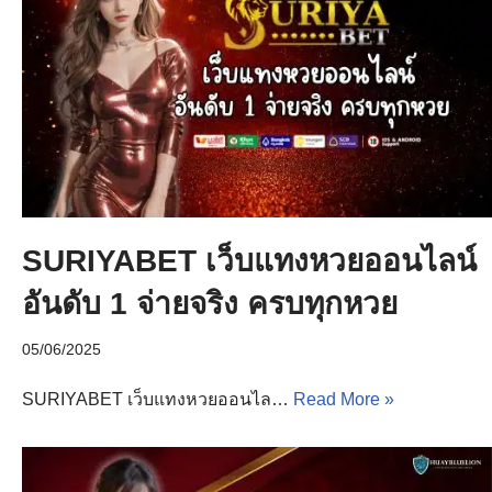
SURIYABET เว็บแทงหวยออนไลน์
อันดับ 1 จ่ายจริง ครบทุกหวย
05/06/2025
SURIYABET เว็บแทงหวยออนไล…
Read More »