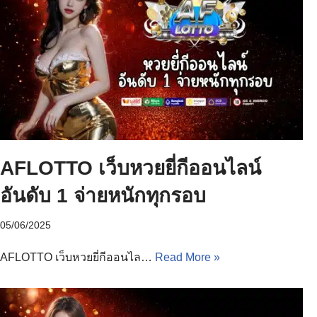
AFLOTTO เว็บหวยยี่กีออนไลน์
อันดับ 1 จ่ายหนักทุกรอบ
05/06/2025
AFLOTTO เว็บหวยยี่กีออนไล…
Read More »