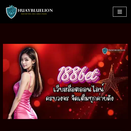
Skip
to
content