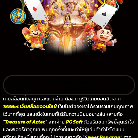
เว็บสล็อตออนไลน์ 188Bet รีวิวเกมสล็อตยอดฮิต
ที่คุณไม่ควรพลาด
เกม
สล
็อต
ทั้งสนุก
และแตกง่าย ต้องมาดูรีวิวเกมยอดฮิตจาก
188Bet
เว็บสล็อตออนไลน
เว็บไซต์ของเราได้รวบรวมเกมคุณภาพ
ไว้มากที่สุด และหนึ่งในเกมที่ได้รับความนิยมอย่างล้นหลามคือ
“
Treasure
of
Aztec
”
จากค่าย
PG
Soft
ด้วยธีมขุมทรัพย์สุดเร้าใจ
และฟีเจอร์ตัวคูณที่เพิ่มทุกครั้งที่ชนะ ทำให้ผู้เล่นทำกำไรได้แบบ
ทวีคูณ อีกหนึ่งเกมที่คุณไม่ควรพลาดคือ
“
Sweet
Bonanza
”
จาก