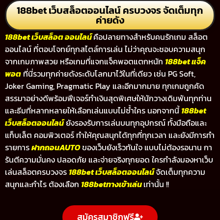
188bet เว็บสล็อตออนไลน์ ครบวงจร จัดเต็มทุก
ค่ายดัง
188bet
เว็บ
สล
็อต
ออนไลน์
คือปลายทางสำหรับคนรักเกม
สล็อต
ออนไลน์
ที่ตอบโจทย์ทุกสไตล์การเล่น ไม่ว่าคุณจะชอบความสนุก
จากเกมภาพสวย
หรือเกมที่แจกแจ็คพอ
ตแ
ตกหนัก
188bet
แจ็ค
พอต
ที่นี่รวมทุกค่ายดังระดับโลกมาไว้ในที่เดียว เช่น PG
Soft
,
Joker
Gaming
,
Pragmatic
Play
และอีกมากมาย ทุกเกมถูกคัด
สรรมาอย่างดีพร้อมฟีเจอร์ทำเงินสุดพิเศษ
ให้นักวางเดิมพันทุกท่าน
และธีมที่หลากหลายให้เลือกเล่นแบบไม่ซ้ำ
ใคร
นอกจากนี้
188bet
เว็บสล็อตออนไลน์
ยังรองรับการเล่นบนทุกอุปกรณ์ ทั้งมือถือและ
แท็บ
เล
็ต
คอมพิวเตอร์
ทำให้คุณสนุกได้ทุกที่ทุกเวลา
และยังมีการทำ
รายการ
ฝากถอน
AUTO
ข
องเว็บยังเร็วทันใจ
แบบ
ไม่ต้องรอนาน กา
รันตีความมั่นคง ปลอดภัย และจ่ายจริงทุกยอด ใครกำลังมองหาเว็บ
เล่น
สล
็อต
ครบวงจร
188bet
เว็บสล็อตออนไลน์
จัดเต็มทุกความ
สนุกและกำไร ต้องเลือก
188betทางเข้าเล่น
เท่านั้น
!!
สมัครสมาชิกฟรี