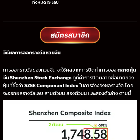
ทั้งหมด 19 เลข
วิธีผลการออกรางวัลหวยจีน
การออกรางวัลของหวยจีน จะใช้ผลจากการปิดทำการของ
ตลาดหุ้น
จีน
Shenzhen Stock Exchange
ดูที่ค่าการปิดตลาดซื้อขายของ
หุ้นที่ชื่อว่า
SZSE Componant Index
ในการอ้างอิงผลรางวัล โดย
จะออกผลรางวัลเลข สามตัวบน สองตัวบน และสองตัวล่าง ตามนี้