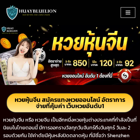
Skip
to
content
หวยหุ้นจีน สมัครแทงหวยออนไลน์ อัตราการ
จ่ายที่คุ้มค่า เว็บหวยอันดับ1
หวยหุ้นจีน หรือ หวยจีน เป็นอีกหนึ่งหวยหุ้นต่างประเทศที่กำลังเป็นที่
นิยมในไทยตอนนี้ มีการออกรางวัลทุกวันจันทร์ถึงวันศุกร์ วันละ 2
รอบด้วยกัน ใช้ค่าดัชนีหุ้นหลังปิดตลาดหุ้น ที่มีชื่อว่า
Shenzhen