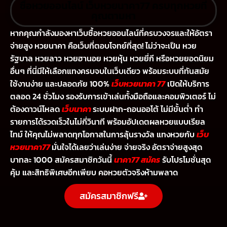
ซื้อหวยออนไลน์ เว็บหวยนาคา77 ครบทุกหวยที่
คุณตามหา
หากคุณกำลังมองหาเว็บซื้อหวยออนไลน์ที่ครบวงจรและให้อัตรา
จ่ายสูง
หวยนาคา
คือเว็บที่ตอบโจทย์ที่สุด! ไม่ว่าจะเป็น
หวย
รัฐบาล หวยลาว หวยฮานอย หวยหุ้น หวย
ยี่กี
หรือหวยยอดนิยม
อื่นๆ ที่นี่มีให้เลือกแทงครบจบในเว็บเดียว พร้อมระบบที่ทันสมัย
ใช้งานง่าย และปลอดภัย 100%
เว็บ
หวยนาคา 77
เปิดให้บริการ
ตลอด 24 ชั่วโมง รองรับการเข้าเล่นทั้งมือถือและคอมพิวเตอร์ ไม่
ต้องดาวน์โหลด
เว็บนาคา
ระบบฝาก-ถอนออโต้ ไม่มีขั้นต่ำ ทำ
รายการได้รวดเร็วในไม่กี่วินาที พร
้อ
มอ
ัป
เดตผลหวยแบบเรียล
ไทม์ ให้คุณไม่พลาดทุกโอกาสในการลุ้นรางวัล แทงหวยกับ
เว็บ
หวยนาคา
77
มั่นใจได้เลยว่าเล่นง่าย จ่ายจริง อัตราจ่ายสูงสุด
บาทละ 1000
สมัครสมาชิกวันนี้
นาคา77 สมัคร
รับโปรโมชั่นสุด
คุ้ม และสิทธิพิเศษอีกเพียบ คอหวยตัวจริงห้ามพลาด
สมัครสมาชิกฟรี