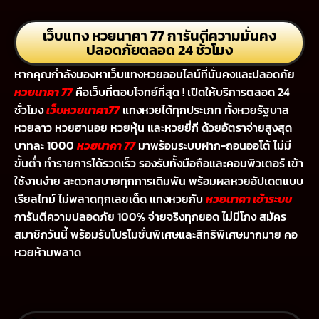
เว็บแทง หวยนาคา 77 การันตีความมั่นคง
ปลอดภัยตลอด 24 ชั่วโมง
หากคุณกำลังมองหาเว็บแทงหวยออนไลน์ที่มั่นคงและปลอดภัย
หวยนาคา 77
คือเว็บที่ตอบโจทย์ที่สุด
! เปิดให้บริการตลอด 24
ชั่วโมง
เว็บหวยนาคา77
แทงหวยได้ทุกประเภท ทั้งหวยรัฐบาล
หวยลาว หวยฮานอย หวยหุ้น และหวย
ยี่กี
ด้วยอัตราจ่ายสูงสุด
บาทละ 1000
หวยนาคา 77
มาพร้อมระบบฝาก-ถอนออโต้ ไม่มี
ขั้นต่ำ ทำรายการได้รวดเร็ว รองรับทั้งมือถือและคอมพิวเตอร์ เข้า
ใช้งานง่าย สะดวกสบายทุกการเดิมพัน พร้อมผล
หว
ยอ
ัป
เดตแบบ
เรียลไทม์ ไม่พลาดทุกเลขเด็ด แทงหวยกับ
หวยนาคา
เข้าระบบ
การันตีความปลอดภัย 100% จ่ายจริงทุกยอด ไม่มีโกง สมัคร
สมาชิกวันนี้ พร้อมรับโปรโมชั่นพิเศษและสิทธิพิเศษมากมาย คอ
หวยห้ามพลาด