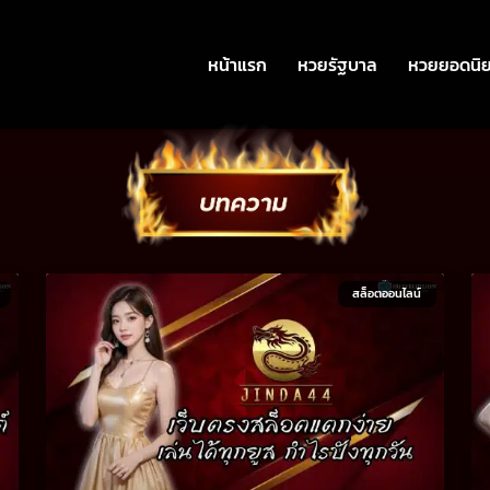
หน้าแรก
หวยรัฐบาล
หวยยอดนิ
สล็อตออนไลน์