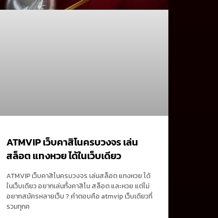
ATMVIP เว็บคาสิโนครบวงจร เล่น
สล็อต แทงหวย ได้ในเว็บเดียว
ATMVIP เว็บคาสิโนครบวงจร เล่นสล็อต แทงหวย ได้
ในเว็บเดียว อยากเล่นทั้งคาสิโน สล็อต และหวย แต่ไม่
อยากสมัครหลายเว็บ ? คำตอบคือ atmvip เว็บเดียวที่
รวมทุกค