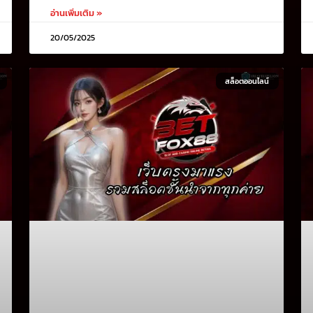
อ่านเพิ่มเติม »
20/05/2025
สล็อตออนไลน์