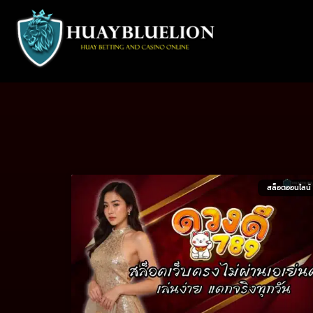
Skip
to
content
สล็อตออนไลน์