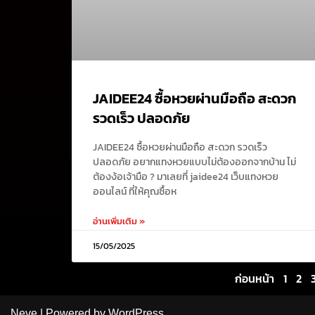
JAIDEE24 ซื้อหวยผ่านมือถือ สะดวก
รวดเร็ว ปลอดภัย
JAIDEE24 ซื้อหวยผ่านมือถือ สะดวก รวดเร็ว
ปลอดภัย อยากแทงหวยแบบไม่ต้องออกจากบ้าน ไม่
ต้องง้อเจ้ามือ ? มาเลยที่ jaidee24 เว็บแทงหวย
ออนไลน์ ที่ให้คุณซื้อห
อ่านเพิ่มเติม »
15/05/2025
ก่อนหน้า
1
2
Neve
| Powered by
WordPress