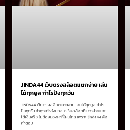
JINDA44 เว็บตรงสล็อตแตกง่าย เล่น
ได้ทุกยูส กำไรปังทุกวัน
JINDA44 เว็บตรงสล็อตแตกง่าย เล่นได้ทุกยูส กำไร
ปังทุกวัน ถ้าคุณกำลังมองหาเว็บสล็อตที่แตกง่ายและ
ได้เงินจริง ไม่ต้องมองหาที่ไหนไกล เพราะ jinda44 คือ
คำตอบ