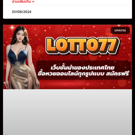
อ่านเพิ่มเติม »
01/08/2024
บทความ