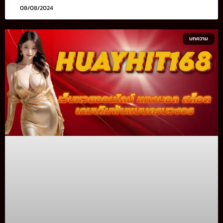
08/08/2024
บทความ