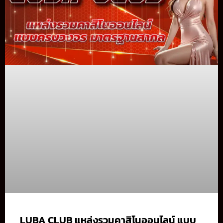
LUBA CLUB แหล่งรวมคาสิโนออนไลน์ แบบ