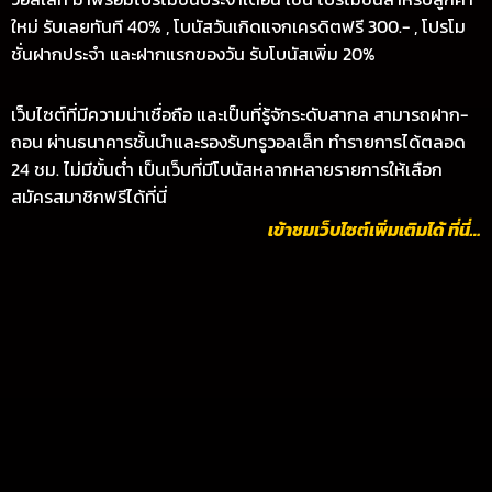
ใหม่ รับเลยทันที 40% , โบนัสวันเกิดแจกเครดิตฟรี 300.- , โปรโม
ชั่นฝากประจำ และฝากแรกของวัน รับโบนัสเพิ่ม 20%
เว็บไซต์ที่มีความน่าเชื่อถือ และเป็นที่รู้จักระดับสากล สามารถฝาก-
ถอน ผ่านธนาคารชั้นนำและรองรับทรูวอลเล็ท ทำรายการได้ตลอด
24 ชม. ไม่มีขั้นต่ำ เป็นเว็บที่มีโบนัสหลากหลายรายการให้เลือก
สมัครสมาชิกฟรีได้ที่นี่
เข้าชมเว็บไซต์เพิ่มเติมได้ ที่นี่…