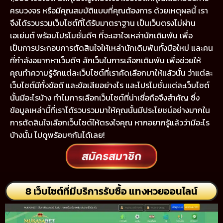
ครบวงจร หรือมีคุณสมบัติแบบที่คุณต้องการ ด้วยเหตุผลนี้ เรา
จึงได้รวบรวมเว็บไซต์ที่ได้รับมาตราฐาน เป็นเว็บตรงไม่ผ่าน
เอเย่นต์ พร้อมโปรโมชั่นดีๆ ที่จะเอาใจเหล่านักเดิมพัน เพื่อ
เป็นการประกอบการตัดสินใจให้เหล่านักเดิมพันทั้งมือใหม่ และคน
ที่กำลังอยากหาเว็บดีๆ สักเว็บในการเลือกเดิมพัน เพื่อช่วยให้
คุณทำความรู้จักแต่ละเว็บไซต์ที่เราคัดเลือกมาให้แล้วนั้น ว่าแต่ละ
เว็บไซต์มีทั้งข้อดี และข้อเสียอย่างไร และโปรโมชั่นแต่ละเว็บไซต์
นั้นมีอะไรบ้าง ทำไมการเลือกเว็บไซต์ที่น่าเชื่อถือจึงสำคัญ ซึ่ง
ข้อมูลเหล่านี้ที่เราได้รวบรวมมาให้คุณนั้นมีประโยชน์อย่างมากใน
การตัดสินใจเลือกเว็บไซต์ให้ตรงใจคุณ หากอยากรู้แล้วว่ามีอะไร
บ้างนั้น ไปดูพร้อมๆกันได้เลย!
8 เว็บไซต์ที่มีบริการรับซื้อ แทงหวยออนไลน์